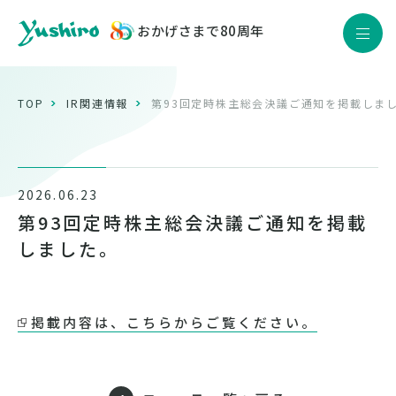
おかげさまで80周年
JP
EN
Yushiro Quality
TOP
IR関連情報
第93回定時株主総会決議ご通知を掲載しま
製品情報
企業情報
2026.06.23
サステナビリティ
第93回定時株主総会決議ご通知を掲載
株主・投資家情報
しました。
採用情報
ニュース
掲載内容は、こちらからご覧ください。
お問い合わせ