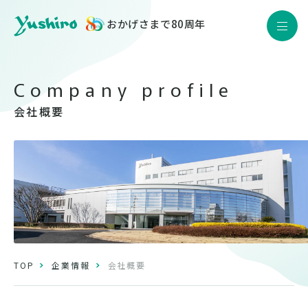
おかげさまで80周年
JP
EN
Yushiro Quality
製品情報
会社概要
企業情報
サステナビリティ
株主・投資家情報
採用情報
ニュース
TOP
企業情報
会社概要
お問い合わせ