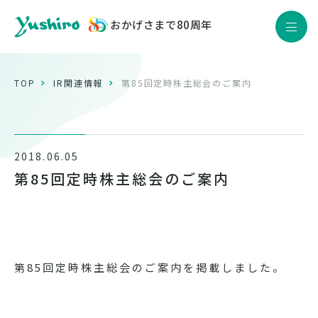
おかげさまで80周年
JP
EN
Yushiro Quality
TOP
IR関連情報
第85回定時株主総会のご案内
製品情報
企業情報
2018.06.05
サステナビリティ
第85回定時株主総会のご案内
株主・投資家情報
採用情報
ニュース
第85回定時株主総会のご案内を掲載しました。
お問い合わせ