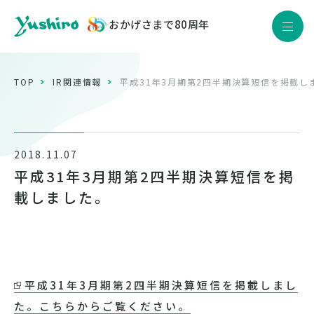
おかげさまで80周年
JP
EN
Yushiro Quality
TOP
IR関連情報
平成31年3月期第2四半期決算短信を掲載し
製品情報
企業情報
2018.11.07
サステナビリティ
平成31年3月期第2四半期決算短信を掲
株主・投資家情報
載しました。
採用情報
ニュース
平成31年3月期第2四半期決算短信を掲載しまし
た。こちらからご覧ください。
お問い合わせ