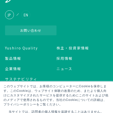
JP
EN
お問い合わせ
Yushiro Quality
株主・投資家情報
製品情報
採用情報
企業情報
ニュース
サステナビリティ
このウェブサイトでは、お客様のコンピューターにCookieを保存しま
す。このCookieは、ウェブサイト体験の改善のため、またより個人向
プライバシーポリシー
けにカスタマイズされたサービスを提供するためにこのサイトおよび他
のメディアで使用されるものです。当社のCookieについての詳細は、
プライバシーポリシーをご覧ください。
当サイトでは、訪問者の個人情報を追跡することはありません。