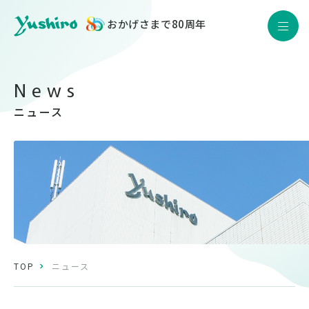
おかげさまで80周年
JP
EN
Yushiro Quality
製品情報
ニュース
企業情報
サステナビリティ
株主・投資家情報
採用情報
ニュース
TOP
ニュース
お問い合わせ