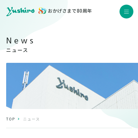
おかげさまで80周年
JP
EN
Yushiro Quality
製品情報
ニュース
企業情報
サステナビリティ
株主・投資家情報
採用情報
ニュース
TOP
ニュース
お問い合わせ