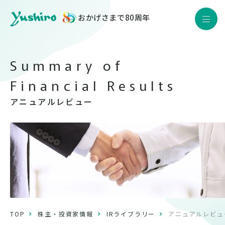
おかげさまで80周年
JP
EN
Yushiro Quality
製品情報
企業情報
アニュアルレビュー
サステナビリティ
株主・投資家情報
採用情報
ニュース
TOP
株主・投資家情報
IRライブラリー
アニュアルレビュ
お問い合わせ